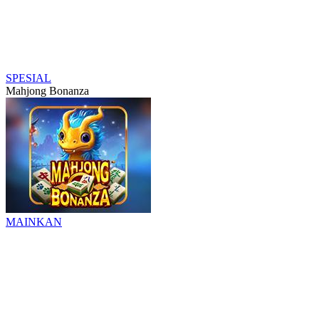
SPESIAL
Mahjong Bonanza
MAINKAN