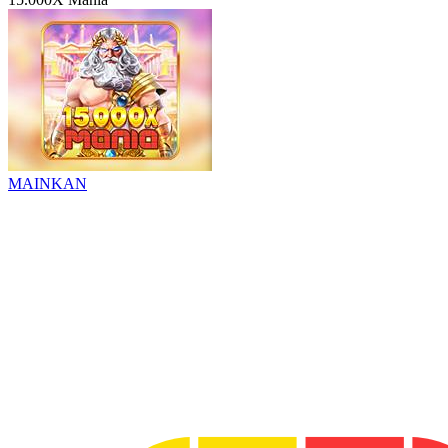
MAINKAN