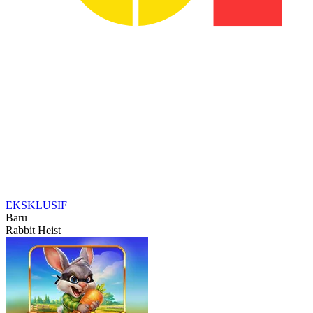
EKSKLUSIF
Baru
Rabbit Heist