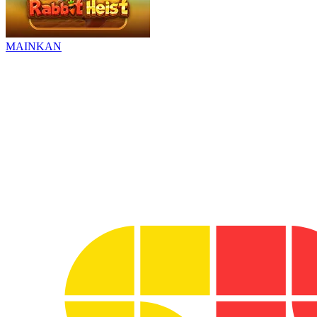
MAINKAN