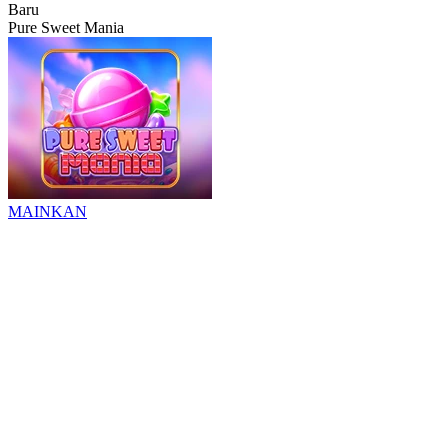
Baru
Pure Sweet Mania
MAINKAN