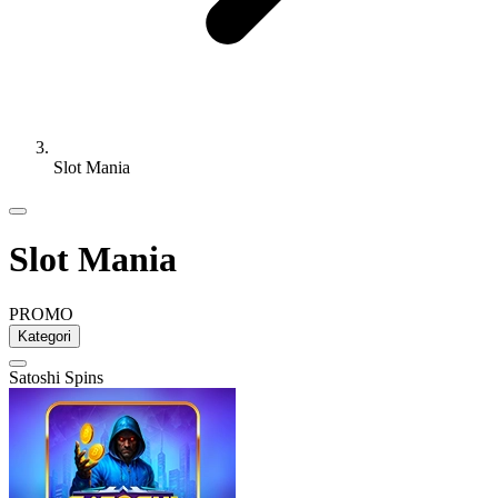
Slot Mania
Slot Mania
PROMO
Kategori
Satoshi Spins