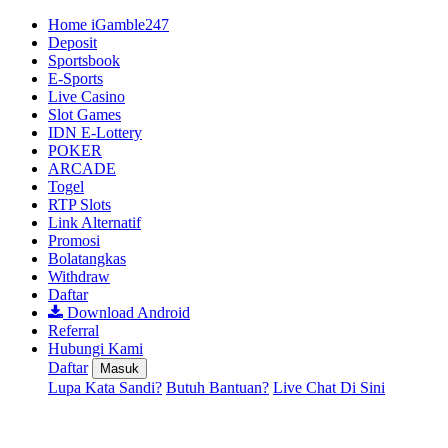
Home iGamble247
Deposit
Sportsbook
E-Sports
Live Casino
Slot Games
IDN E-Lottery
POKER
ARCADE
Togel
RTP Slots
Link Alternatif
Promosi
Bolatangkas
Withdraw
Daftar
Download Android
Referral
Hubungi Kami
Daftar
Masuk
Lupa Kata Sandi?
Butuh Bantuan?
Live Chat Di Sini