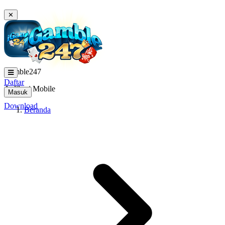
✕
igamble247
Daftar
Aplikasi Mobile
Masuk
Download
Beranda