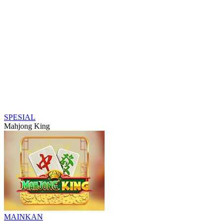
SPESIAL
Mahjong King
MAINKAN