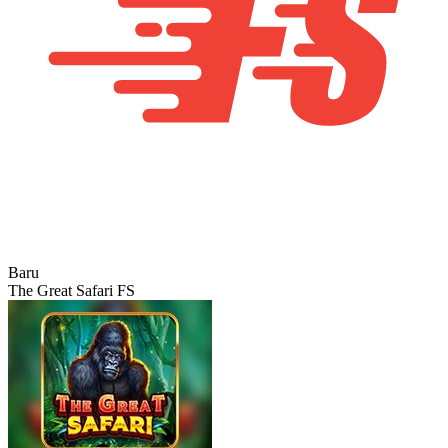
Baru
The Great Safari FS