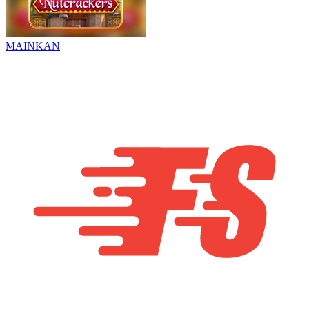
MAINKAN