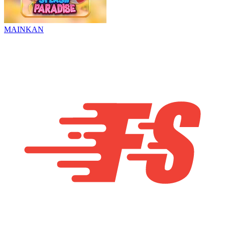
MAINKAN