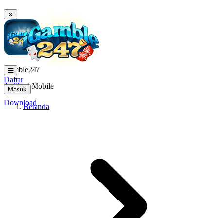
✕
igamble247
Daftar
Aplikasi Mobile
Masuk
Download
Beranda