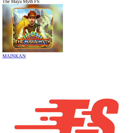
The Maya Myth FS
MAINKAN