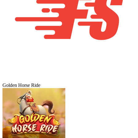
Golden Horse Ride