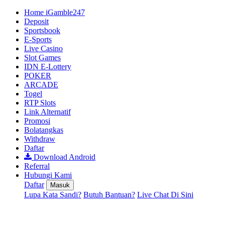
Home iGamble247
Deposit
Sportsbook
E-Sports
Live Casino
Slot Games
IDN E-Lottery
POKER
ARCADE
Togel
RTP Slots
Link Alternatif
Promosi
Bolatangkas
Withdraw
Daftar
Download Android
Referral
Hubungi Kami
Daftar
Masuk
Lupa Kata Sandi?
Butuh Bantuan?
Live Chat Di Sini