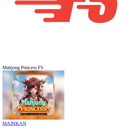
Mahjong Princess FS
MAINKAN