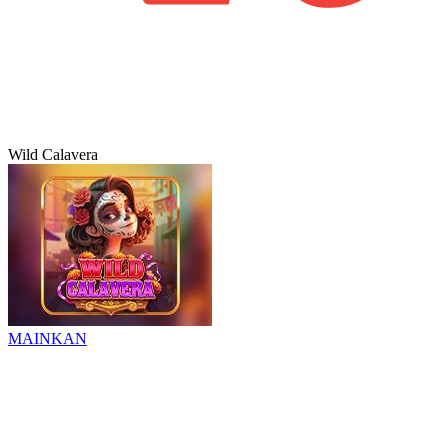
Wild Calavera
MAINKAN