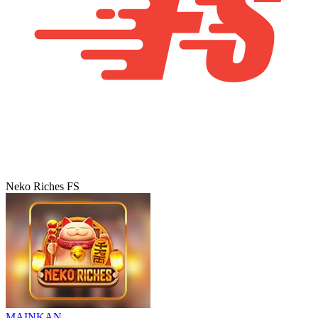
Neko Riches FS
MAINKAN