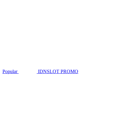
Popular
IDNSLOT
PROMO