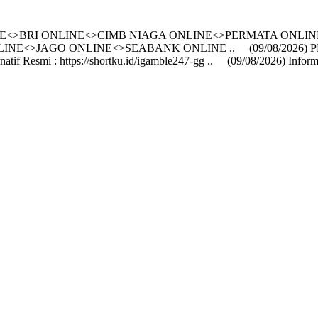
NE<>BRI ONLINE<>CIMB NIAGA ONLINE<>PERMATA ONL
NLINE<>JAGO ONLINE<>SEABANK ONLINE ..
(09/08/2026)
P
rnatif Resmi : https://shortku.id/igamble247-gg ..
(09/08/2026)
Inform