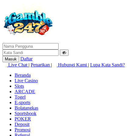
Daftar
Masuk
Live Chat
|
Penarikan
|
Hubungi Kami
|
Lupa Kata Sandi?
Beranda
Live Casino
Slots
ARCADE
Togel
E-sports
Bolatangkas
Sportsbook
POKER
Deposit
Promosi
Referral