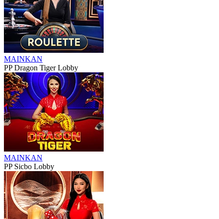
MAINKAN
PP Dragon Tiger Lobby
MAINKAN
PP Sicbo Lobby