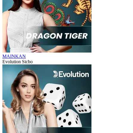
MAINKAN
Evolution Sicbo