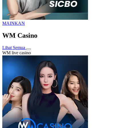
MAINKAN
WM Casino
Lihat Semua
WM live casino