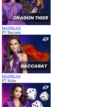
MAINKAN
PT Baccarat
MAINKAN
PT Sicbo