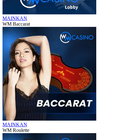
MAINKAN
WM Baccarat
MAINKAN
WM Roulette