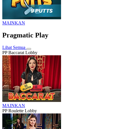
MAINKAN
Pragmatic Play
Lihat Semua
PP Baccarat Lobby
MAINKAN
PP Roulette Lobby