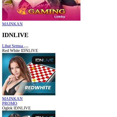
MAINKAN
IDNLIVE
Lihat Semua
Red White IDNLIVE
MAINKAN
PROMO
Oglok IDNLIVE