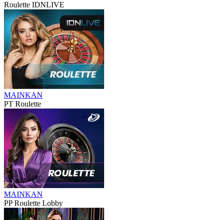
Roulette IDNLIVE
MAINKAN
PT Roulette
MAINKAN
PP Roulette Lobby