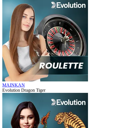
MAINKAN
Evolution Dragon Tiger