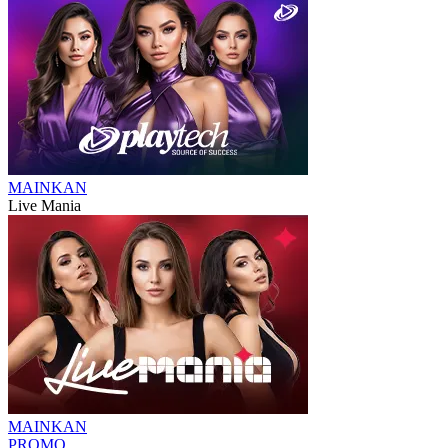
MAINKAN
Live Mania
MAINKAN
PROMO