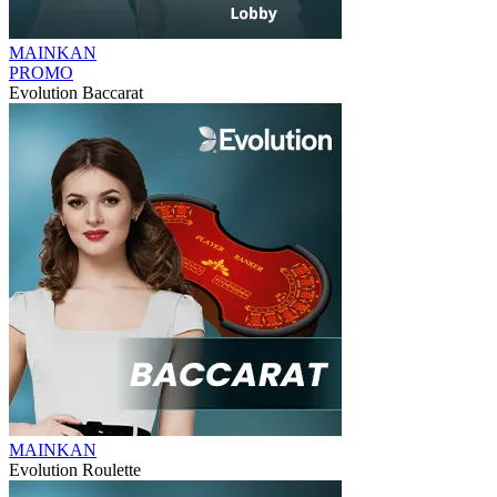
MAINKAN
PROMO
Evolution Baccarat
MAINKAN
Evolution Roulette