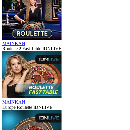
MAINKAN
Roulette 2 Fast Table IDNLIVE
MAINKAN
Europe Roulette IDNLIVE