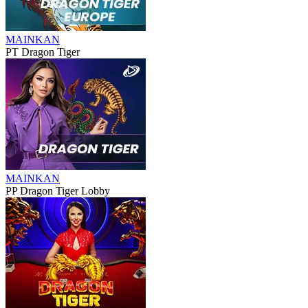
MAINKAN
PT Dragon Tiger
MAINKAN
PP Dragon Tiger Lobby