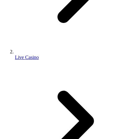
Live Casino