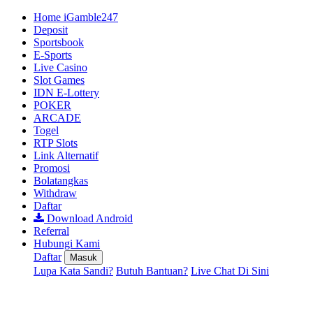
Home iGamble247
Deposit
Sportsbook
E-Sports
Live Casino
Slot Games
IDN E-Lottery
POKER
ARCADE
Togel
RTP Slots
Link Alternatif
Promosi
Bolatangkas
Withdraw
Daftar
Download Android
Referral
Hubungi Kami
Daftar
Masuk
Lupa Kata Sandi?
Butuh Bantuan?
Live Chat Di Sini