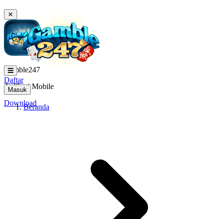
✕
igamble247
Daftar
Aplikasi Mobile
Masuk
Download
Beranda