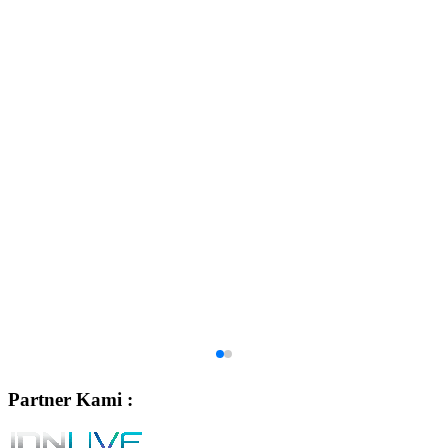
Partner Kami :