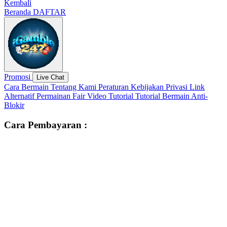
Kembali
Beranda
DAFTAR
Promosi
Live Chat
Cara Bermain
Tentang Kami
Peraturan
Kebijakan Privasi
Link
Alternatif
Permainan Fair
Video Tutorial
Tutorial Bermain
Anti-
Blokir
Cara Pembayaran :