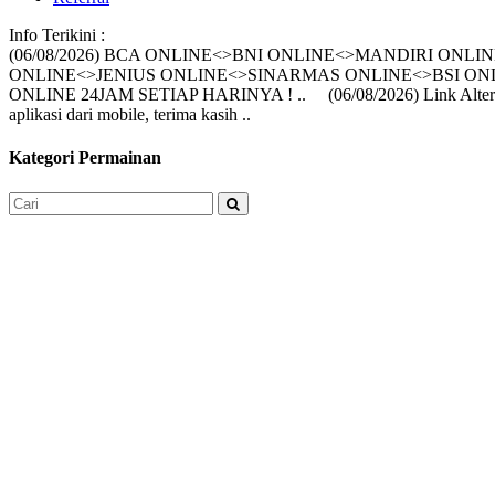
Info Terikini :
(06/08/2026)
BCA ONLINE<>BNI ONLINE<>MANDIRI ONLI
ONLINE<>JENIUS ONLINE<>SINARMAS ONLINE<>BSI O
ONLINE 24JAM SETIAP HARINYA ! ..
(06/08/2026)
Link Alte
aplikasi dari mobile, terima kasih ..
Kategori Permainan