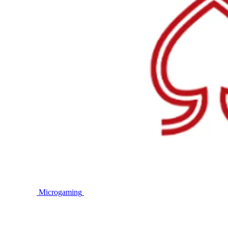
Microgaming