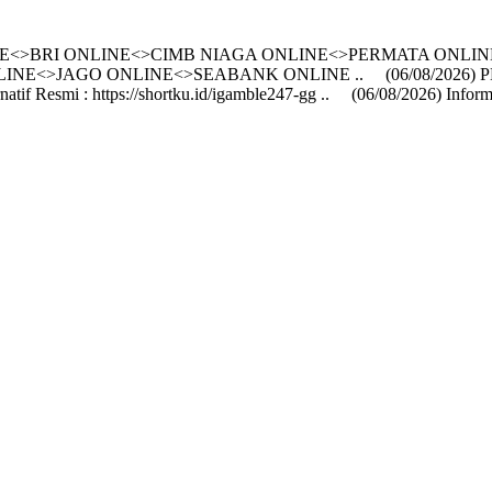
NE<>BRI ONLINE<>CIMB NIAGA ONLINE<>PERMATA ONL
NLINE<>JAGO ONLINE<>SEABANK ONLINE ..
(06/08/2026)
P
rnatif Resmi : https://shortku.id/igamble247-gg ..
(06/08/2026)
Inform