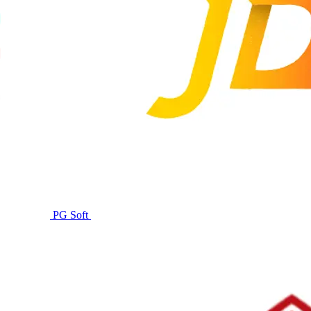
PG Soft