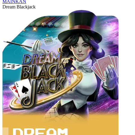
MAINKAN
Dream Blackjack