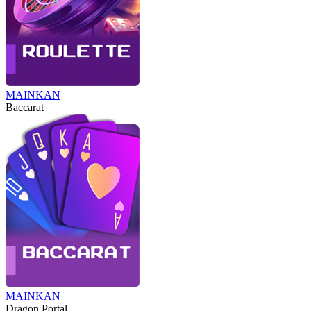
MAINKAN
Baccarat
MAINKAN
Dragon Portal