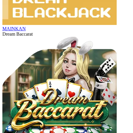
MAINKAN
Dream Baccarat