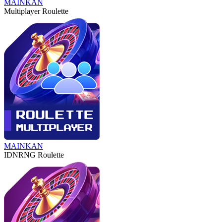
MAINKAN
Multiplayer Roulette
MAINKAN
IDNRNG Roulette