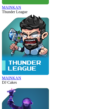
MAINKAN
Thunder League
MAINKAN
DJ Cakes