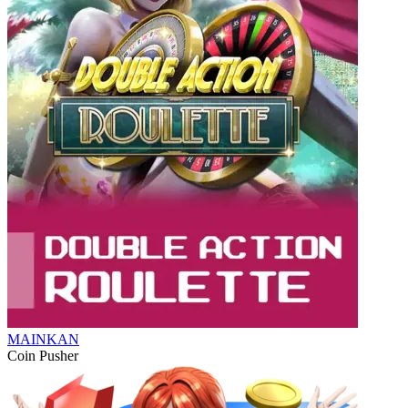
MAINKAN
Coin Pusher