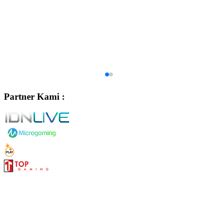
Partner Kami :