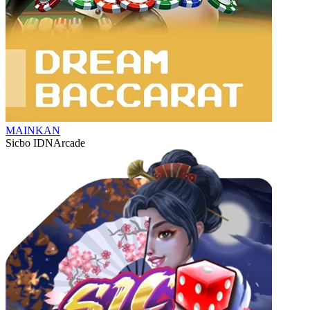
MAINKAN
Sicbo IDNArcade