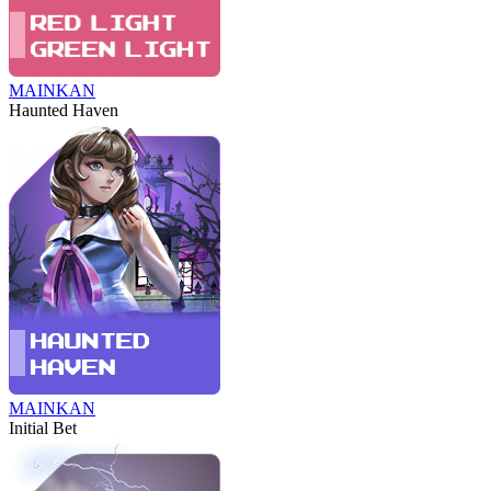
MAINKAN
Haunted Haven
MAINKAN
Initial Bet