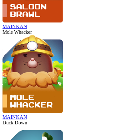
MAINKAN
Mole Whacker
MAINKAN
Duck Down