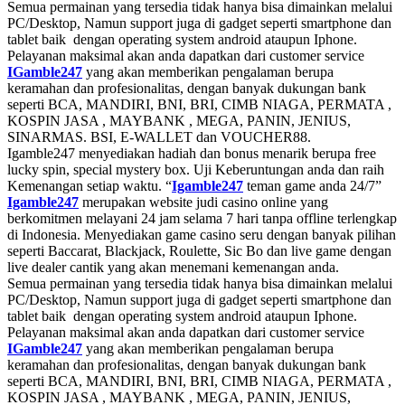
Semua permainan yang tersedia tidak hanya bisa dimainkan melalui
PC/Desktop, Namun support juga di gadget seperti smartphone dan
tablet baik dengan operating system android ataupun Iphone.
Pelayanan maksimal akan anda dapatkan dari customer service
IGamble247
yang akan memberikan pengalaman berupa
keramahan dan profesionalitas, dengan banyak dukungan bank
seperti BCA, MANDIRI, BNI, BRI, CIMB NIAGA, PERMATA ,
KOSPIN JASA , MAYBANK , MEGA, PANIN, JENIUS,
SINARMAS. BSI, E-WALLET dan VOUCHER88.
Igamble247 menyediakan hadiah dan bonus menarik berupa free
lucky spin, special mystery box. Uji Keberuntungan anda dan raih
Kemenangan setiap waktu. “
Igamble247
teman game anda 24/7”
Igamble247
merupakan website judi casino online yang
berkomitmen melayani 24 jam selama 7 hari tanpa offline terlengkap
di Indonesia. Menyediakan game casino seru dengan banyak pilihan
seperti Baccarat, Blackjack, Roulette, Sic Bo dan live game dengan
live dealer cantik yang akan menemani kemenangan anda.
Semua permainan yang tersedia tidak hanya bisa dimainkan melalui
PC/Desktop, Namun support juga di gadget seperti smartphone dan
tablet baik dengan operating system android ataupun Iphone.
Pelayanan maksimal akan anda dapatkan dari customer service
IGamble247
yang akan memberikan pengalaman berupa
keramahan dan profesionalitas, dengan banyak dukungan bank
seperti BCA, MANDIRI, BNI, BRI, CIMB NIAGA, PERMATA ,
KOSPIN JASA , MAYBANK , MEGA, PANIN, JENIUS,