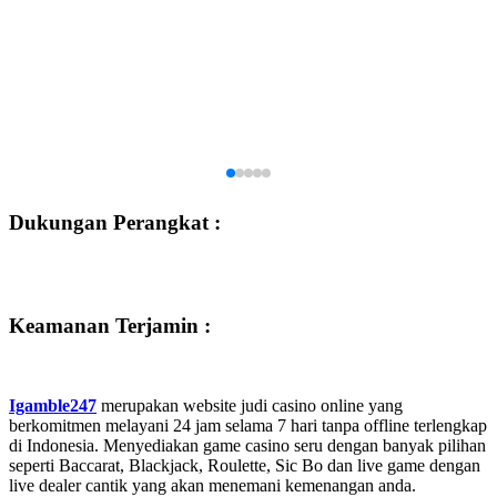
Dukungan Perangkat :
Keamanan Terjamin :
Igamble247
merupakan website judi casino online yang
berkomitmen melayani 24 jam selama 7 hari tanpa offline terlengkap
di Indonesia. Menyediakan game casino seru dengan banyak pilihan
seperti Baccarat, Blackjack, Roulette, Sic Bo dan live game dengan
live dealer cantik yang akan menemani kemenangan anda.