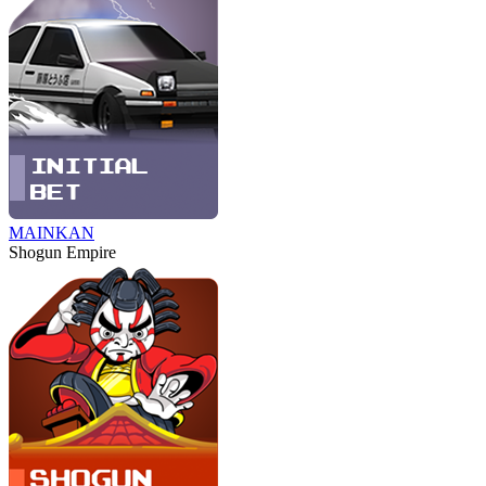
MAINKAN
Shogun Empire