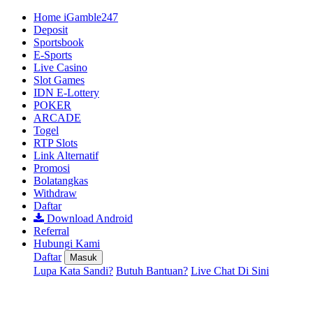
Home iGamble247
Deposit
Sportsbook
E-Sports
Live Casino
Slot Games
IDN E-Lottery
POKER
ARCADE
Togel
RTP Slots
Link Alternatif
Promosi
Bolatangkas
Withdraw
Daftar
Download Android
Referral
Hubungi Kami
Daftar
Masuk
Lupa Kata Sandi?
Butuh Bantuan?
Live Chat Di Sini