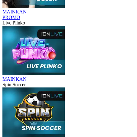
MAINKAN
PROMO
Live Plinko
MAINKAN
Spin Soccer