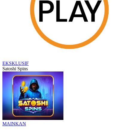
EKSKLUSIF
Satoshi Spins
MAINKAN