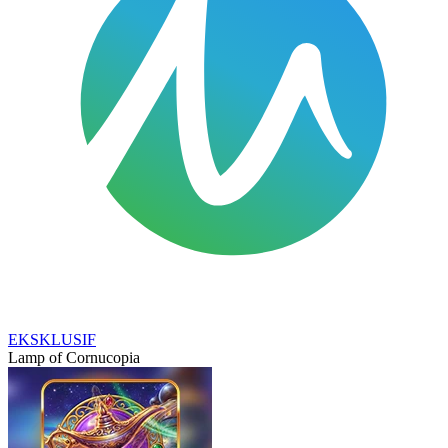
EKSKLUSIF
Lamp of Cornucopia