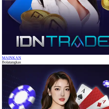
MAINKAN
Bolatangkas