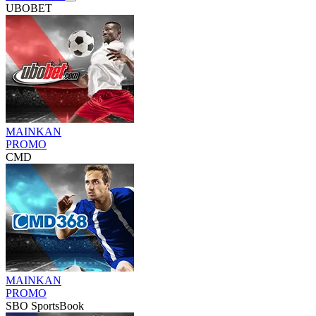
UBOBET
MAINKAN
PROMO
CMD
MAINKAN
PROMO
SBO SportsBook