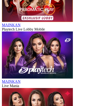
MAINKAN
Playtech Live Lobby Mobile
MAINKAN
Live Mania