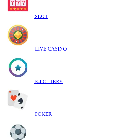
SLOT
LIVE CASINO
E-LOTTERY
POKER