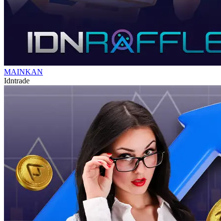
MAINKAN
Idntrade