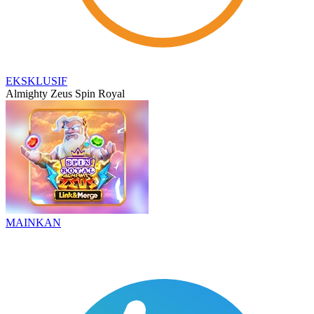
EKSKLUSIF
Almighty Zeus Spin Royal
MAINKAN