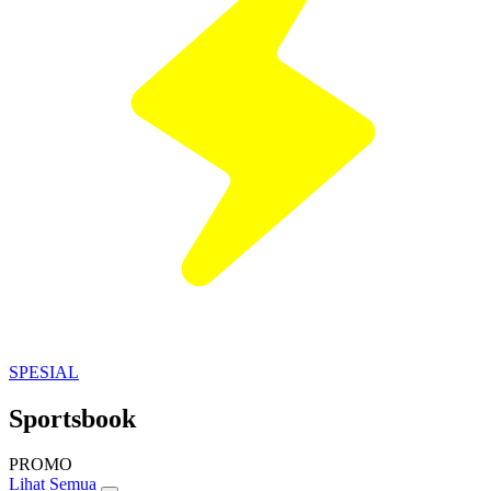
SPESIAL
Sportsbook
PROMO
Lihat Semua