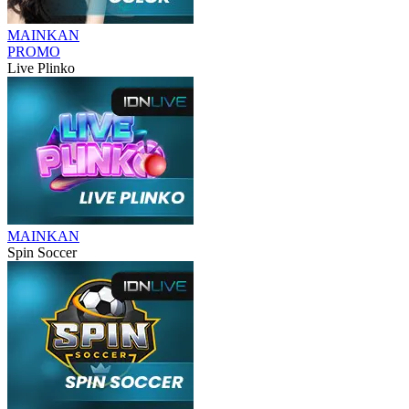
MAINKAN
PROMO
Live Plinko
MAINKAN
Spin Soccer