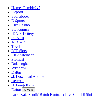
Home iGamble247
Deposit
Sportsbook
E-Sports
Live Casino
Slot Games
IDN E-Lottery
POKER
ARCADE
Togel
RTP Slots
Link Alternatif
Promosi
Bolatangkas
Withdraw
Daftar
Download Android
Referral
Hubungi Kami
Daftar
Masuk
Lupa Kata Sandi?
Butuh Bantuan?
Live Chat Di Sini