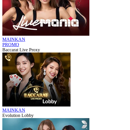
MAINKAN
PROMO
Baccarat Live Proxy
MAINKAN
Evolution Lobby