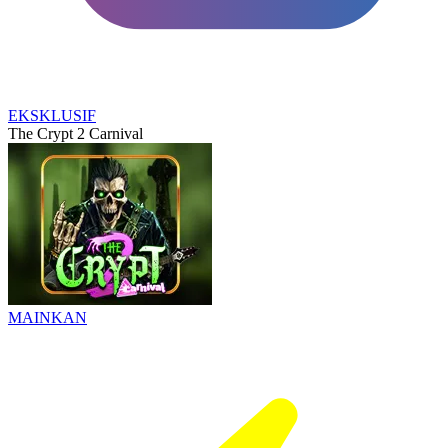
EKSKLUSIF
The Crypt 2 Carnival
MAINKAN