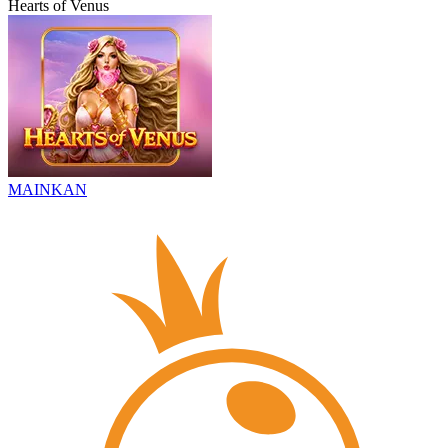
Hearts of Venus
MAINKAN