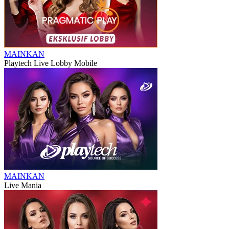
MAINKAN
Playtech Live Lobby Mobile
MAINKAN
Live Mania