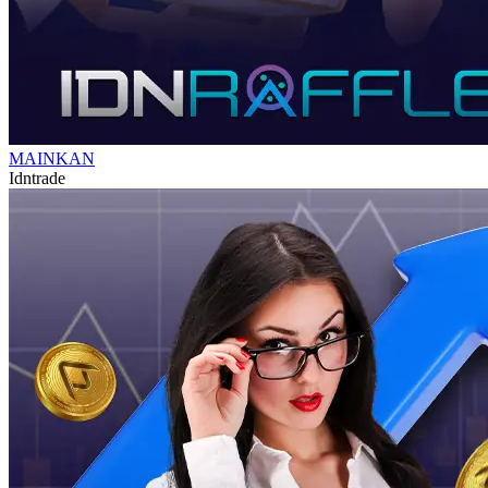
MAINKAN
Idntrade