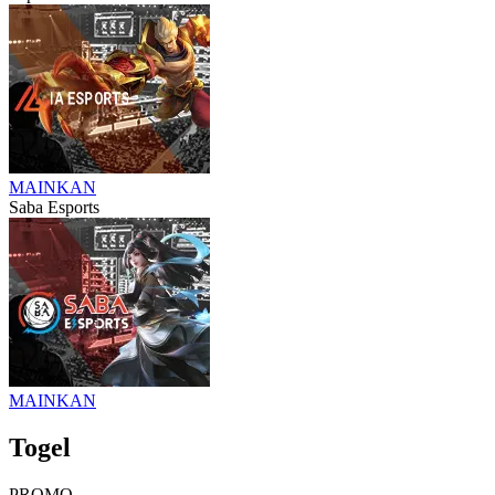
MAINKAN
Saba Esports
MAINKAN
Togel
PROMO