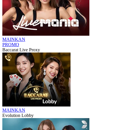
MAINKAN
PROMO
Baccarat Live Proxy
MAINKAN
Evolution Lobby