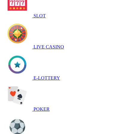
SLOT
LIVE CASINO
E-LOTTERY
POKER