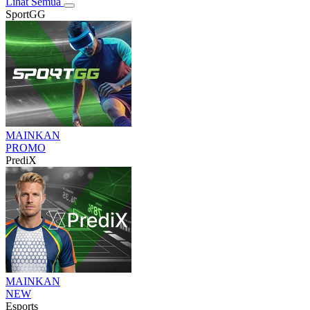
Lihat Semua
SportGG
MAINKAN
PROMO
PrediX
MAINKAN
NEW
Esports