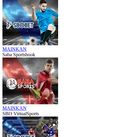
MAINKAN
Saba Sportsbook
MAINKAN
SBO VirtualSports