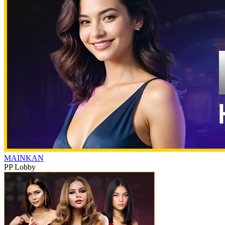
MAINKAN
PP Lobby