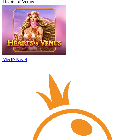
Hearts of Venus
MAINKAN