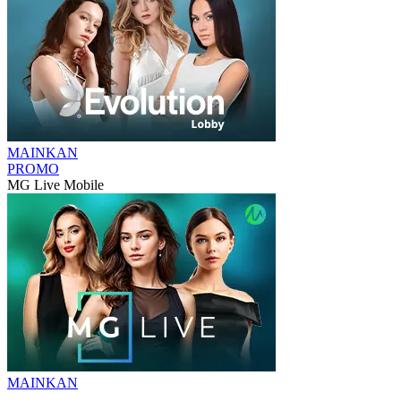
MAINKAN
PROMO
MG Live Mobile
MAINKAN