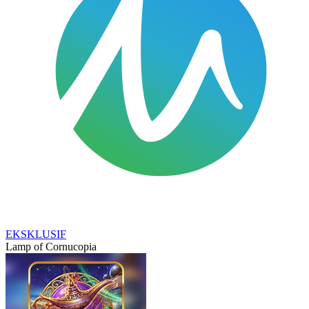
EKSKLUSIF
Lamp of Cornucopia