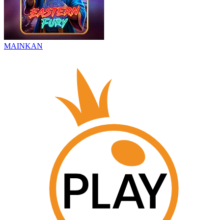
MAINKAN