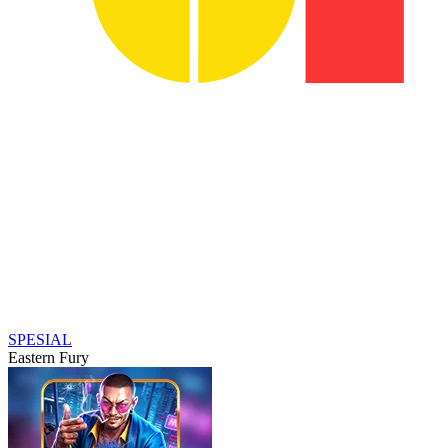
SPESIAL
Eastern Fury