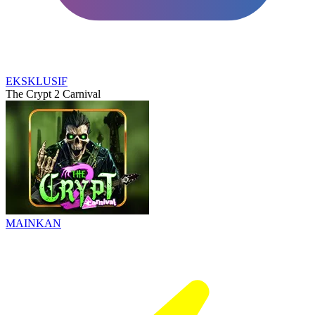
EKSKLUSIF
The Crypt 2 Carnival
MAINKAN