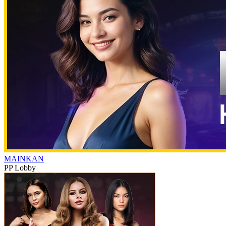
MAINKAN
PP Lobby