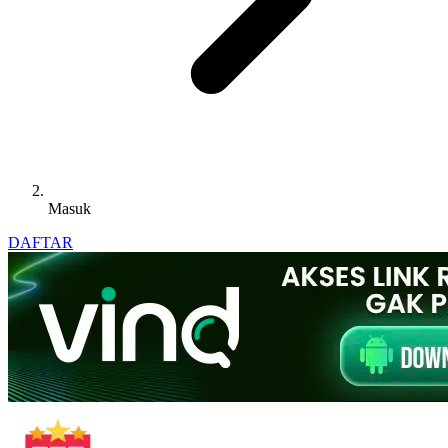
Masuk
DAFTAR