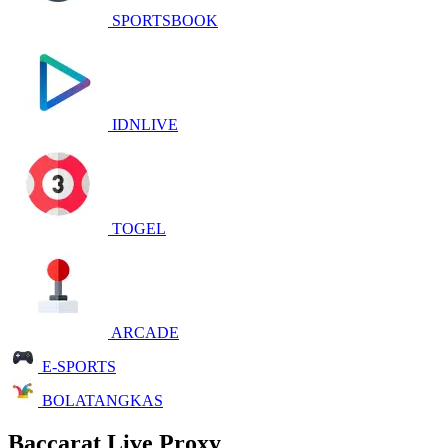
SPORTSBOOK
IDNLIVE
TOGEL
ARCADE
E-SPORTS
BOLATANGKAS
Baccarat Live Proxy