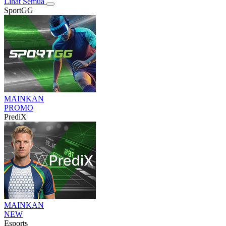
Lihat Semua
SportGG
MAINKAN
PROMO
PrediX
MAINKAN
NEW
Esports