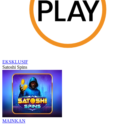
EKSKLUSIF
Satoshi Spins
MAINKAN