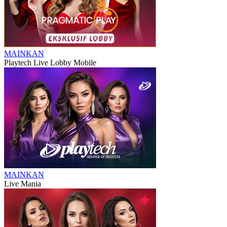
MAINKAN
Playtech Live Lobby Mobile
MAINKAN
Live Mania